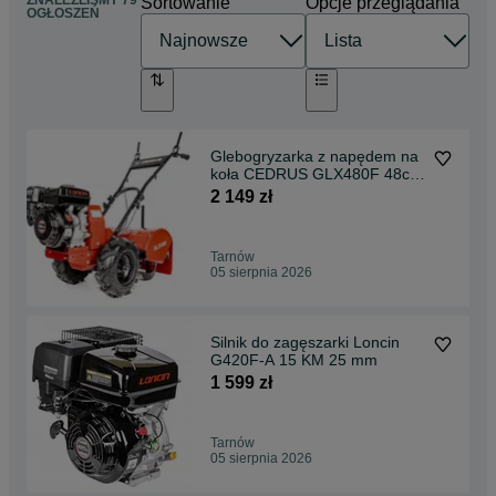
ZNALEŹLIŚMY 79
Sortowanie
Opcje przeglądania
OGŁOSZEŃ
Glebogryzarka z napędem na
koła CEDRUS GLX480F 48cm
LONCIN H200 196CM3
2 149 zł
Tarnów
05 sierpnia 2026
Silnik do zagęszarki Loncin
G420F-A 15 KM 25 mm
1 599 zł
Tarnów
05 sierpnia 2026