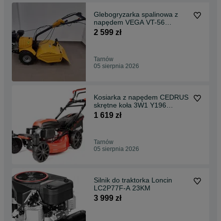
Glebogryzarka spalinowa z
napędem VEGA VT-56
LONCIN 7,0KM 50cm 212cm3
2 599 zł
Tarnów
05 sierpnia 2026
Kosiarka z napędem CEDRUS
skrętne koła 3W1 Y196
KS51S-ZT 6,5KM
1 619 zł
Tarnów
05 sierpnia 2026
Silnik do traktorka Loncin
LC2P77F-A 23KM
3 999 zł