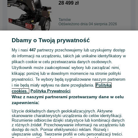
lekka A/A z homologacją
28 499 zł
Tarnów
Odświeżono dnia 04 sierpnia 2026
Dbamy o Twoją prywatność
Rozdrabniacz do gałęzi
GRASS GS650 Loncin
My i nasi
447
partnerzy przechowujemy lub uzyskujemy dostęp
196cm3 4,1KW do 10cm
3 299 zł
do informacji na urządzeniu, takich jak unikalne identyfikatory w
bębnowy
plikach cookie w celu przetwarzania danych osobowych.
Użytkownik może zaakceptować wybory lub zarządzać nimi,
Tarnów
klikając poniżej lub w dowolnym momencie na stronie polityki
01 sierpnia 2026
prywatności. Te wybory będą sygnalizowane naszym partnerom
i nie będą miały wpływu na dane przeglądania.
Polityka
cookies,
Polityka Prywatności
Kosiarka spalinowa do
Wraz z naszymi partnerami przetwarzamy dane w celu
pchania Grass WR65763K
zapewnienia:
Vega LONCIN 123cm3 40cm
799 zł
Użycie dokładnych danych geolokalizacyjnych. Aktywne
skanowanie charakterystyki urządzenia do celów identyfikacji.
Rozumienie odbiorców dzięki statystyce lub kombinacji danych
Tarnów
z różnych źródeł. Przechowywanie informacji na urządzeniu lub
01 sierpnia 2026
dostęp do nich. Pomiar efektywności reklam. Rozwój i
ulepszanie usług. Tworzenie profili w celu personalizacji treści.