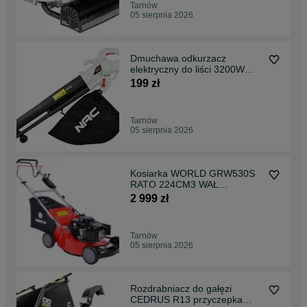
Tarnów
05 sierpnia 2026
Dmuchawa odkurzacz
elektryczny do liści 3200W
250 km/h
199 zł
Tarnów
05 sierpnia 2026
Kosiarka WORLD GRW530S
RATO 224CM3 WAŁ
KARDANA 3 biegi
2 999 zł
ALUMINIUM napęd
Tarnów
05 sierpnia 2026
Rozdrabniacz do gałęzi
CEDRUS R13 przyczepka